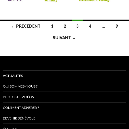
Navigation
← PRÉCÉDENT
1
2
3
4
…
9
au
SUIVANT →
sein
des
articles
ACTUALITÉS
QUI SOMMES-NOUS ?
PHOTOS ET VIDÉOS
COMMENT ADHÉRER ?
DEVENIR BÉNÉVOLE
L’ATELIER