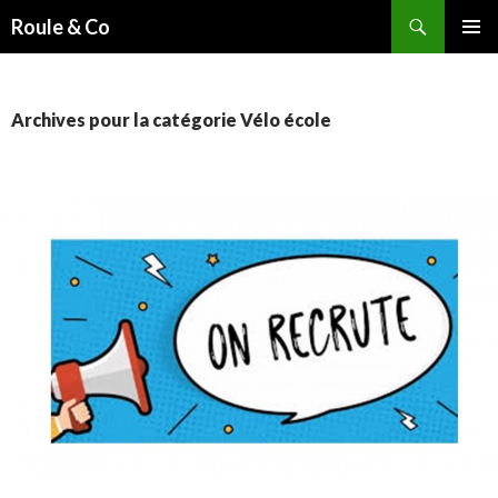
Recherche
Roule & Co
ALLER
MENU
AU
PRINCI
CONTENU
PRINCIPAL
Archives pour la catégorie Vélo école