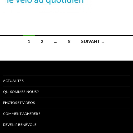
Navigation
1
2
…
8
SUIVANT →
au
sein
des
articles
ACTUALITÉS
QUI SOMMES-NOUS ?
PHOTOS ET VIDÉOS
COMMENT ADHÉRER ?
DEVENIR BÉNÉVOLE