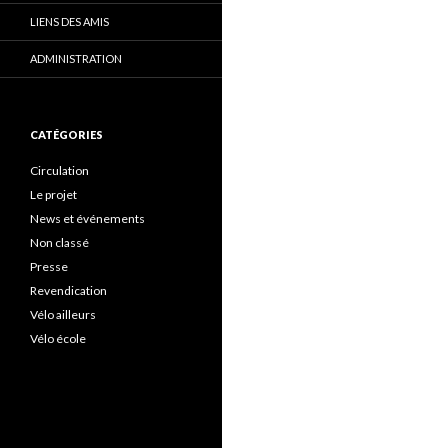
LIENS DES AMIS
ADMINISTRATION
CATÉGORIES
Circulation
Le projet
News et événements
Non classé
Presse
Revendication
Vélo ailleurs
Vélo école