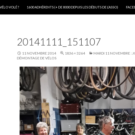
VÉLO VOLÉ ?
1600 ADHÉRENTS (+ DE 8000 DEPUIS LES DÉBUTS DE L’ASSO)
FACE
20141111_151107
11 NOVEMBRE 2014
1836 × 3264
MARDI 11 NOVEMBRE : 
DÉMONTAGE DE VÉLOS