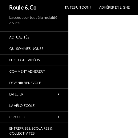
ALLER AU CONTENU PRINCIPAL
Recherche
Roule & Co
FAITES UN DON !
ADHÉRER EN LIGNE
L'accès pour tous à la mobilité
douce
ACTUALITÉS
QUI SOMMES-NOUS ?
PHOTOS ET VIDÉOS
COMMENT ADHÉRER ?
DEVENIR BÉNÉVOLE
L’ATELIER
LA VÉLO-ÉCOLE
CIRCULEZ !
ENTREPRISES, SCOLAIRES &
COLLECTIVITÉS