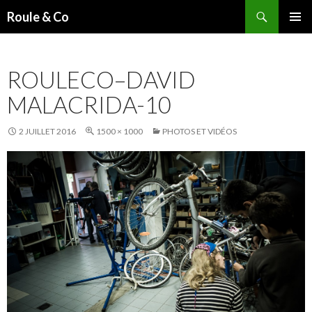
Recherche
Roule & Co
ALLER
MENU
AU
PRINCI
CONTENU
ROULECO–DAVID
PRINCIPAL
MALACRIDA-10
2 JUILLET 2016
1500 × 1000
PHOTOS ET VIDÉOS