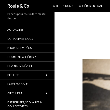
ALLER AU CONTENU PRINCIPAL
Recherche
Roule & Co
FAITES UN DON !
ADHÉRER EN LIGNE
L'accès pour tous à la mobilité
douce
ACTUALITÉS
QUI SOMMES-NOUS ?
PHOTOS ET VIDÉOS
COMMENT ADHÉRER ?
DEVENIR BÉNÉVOLE
L’ATELIER
LA VÉLO-ÉCOLE
CIRCULEZ !
ENTREPRISES, SCOLAIRES &
COLLECTIVITÉS