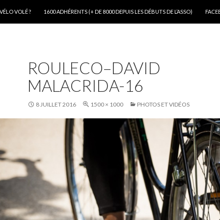
VÉLO VOLÉ ?
1600 ADHÉRENTS (+ DE 8000 DEPUIS LES DÉBUTS DE L’ASSO)
FACE
ROULECO–DAVID
MALACRIDA-16
8 JUILLET 2016
1500 × 1000
PHOTOS ET VIDÉOS