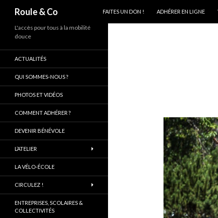
ALLER AU CONTENU PRINCIPAL
Recherche
Roule & Co
FAITES UN DON !
ADHÉRER EN LIGNE
L'accès pour tous à la mobilité
douce
ACTUALITÉS
QUI SOMMES-NOUS ?
PHOTOS ET VIDÉOS
COMMENT ADHÉRER ?
DEVENIR BÉNÉVOLE
L’ATELIER
LA VÉLO-ÉCOLE
CIRCULEZ !
ENTREPRISES, SCOLAIRES &
COLLECTIVITÉS