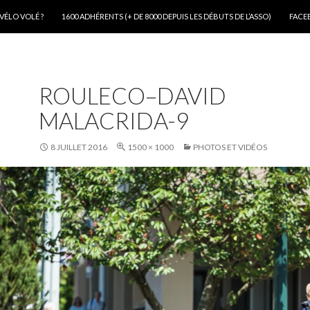
VÉLO VOLÉ ?
1600 ADHÉRENTS (+ DE 8000 DEPUIS LES DÉBUTS DE L’ASSO)
FACE
ROULECO–DAVID
MALACRIDA-9
8 JUILLET 2016
1500 × 1000
PHOTOS ET VIDÉOS