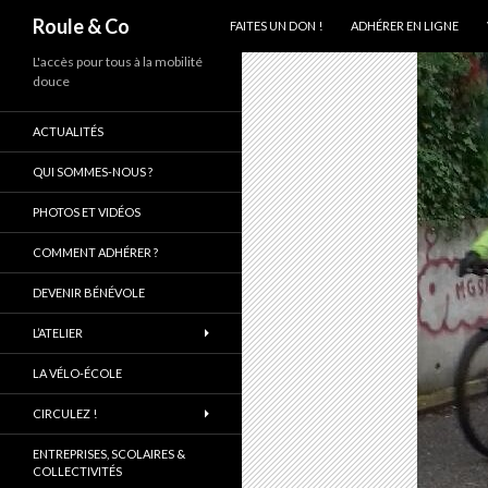
ALLER AU CONTENU PRINCIPAL
Recherche
Roule & Co
FAITES UN DON !
ADHÉRER EN LIGNE
L'accès pour tous à la mobilité
douce
ACTUALITÉS
QUI SOMMES-NOUS ?
PHOTOS ET VIDÉOS
COMMENT ADHÉRER ?
DEVENIR BÉNÉVOLE
L’ATELIER
LA VÉLO-ÉCOLE
CIRCULEZ !
ENTREPRISES, SCOLAIRES &
COLLECTIVITÉS