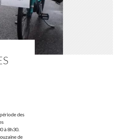
ES
période des
es
30 à 8h30.
douzaine de