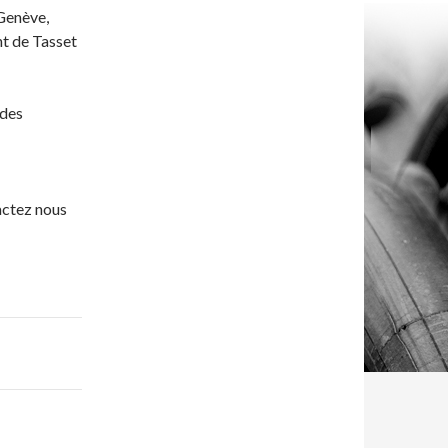
 Genève,
nt de Tasset
 des
actez nous