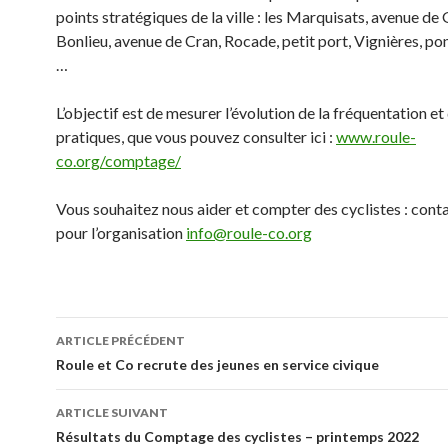
points stratégiques de la ville : les Marquisats, avenue de
Bonlieu, avenue de Cran, Rocade, petit port, Vignières, po
…
L’objectif est de mesurer l’évolution de la fréquentation et
pratiques, que vous pouvez consulter ici :
www.roule-
co.org/comptage/
Vous souhaitez nous aider et compter des cyclistes : cont
pour l’organisation
info@roule-co.org
Navigation
ARTICLE PRÉCÉDENT
de
Roule et Co recrute des jeunes en service civique
l’article
ARTICLE SUIVANT
Résultats du Comptage des cyclistes – printemps 2022