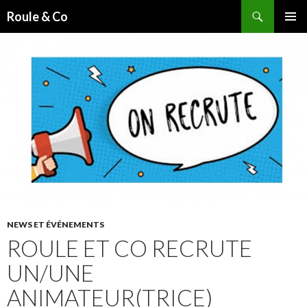
Recherche
Roule & Co
ALLER
MENU
AU
PRINCI
CONTENU
PRINCIPAL
NEWS ET ÉVÉNEMENTS
ROULE ET CO RECRUTE
UN/UNE
ANIMATEUR(TRICE)