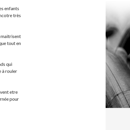
es enfants
ncotre très
i maitrisent
ique tout en
nds qui
 à rouler
uvent etre
urnée pour