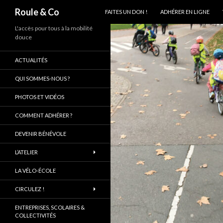
ALLER AU CONTENU PRINCIPAL
Recherche
Roule & Co
FAITES UN DON !
ADHÉRER EN LIGNE
L'accès pour tous à la mobilité
douce
ACTUALITÉS
QUI SOMMES-NOUS ?
PHOTOS ET VIDÉOS
COMMENT ADHÉRER ?
DEVENIR BÉNÉVOLE
L’ATELIER
LA VÉLO-ÉCOLE
CIRCULEZ !
ENTREPRISES, SCOLAIRES &
COLLECTIVITÉS