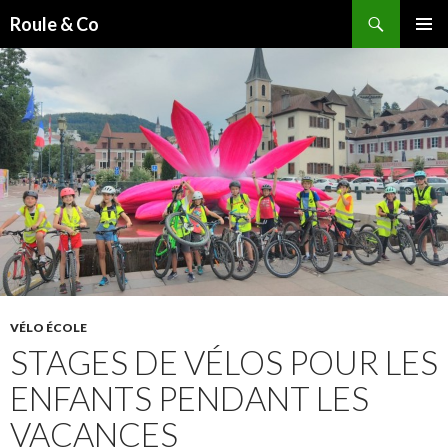
Recherche
Roule & Co
ALLER
MENU
AU
PRINCI
CONTENU
PRINCIPAL
VÉLO ÉCOLE
STAGES DE VÉLOS POUR LES
ENFANTS PENDANT LES
VACANCES