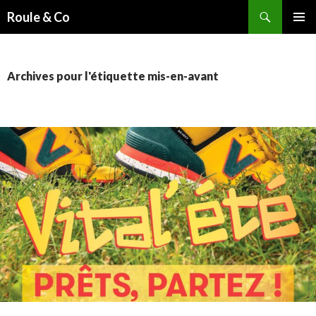
Recherche
Roule & Co
ALLER
MENU
AU
PRINCI
CONTENU
PRINCIPAL
Archives pour l'étiquette mis-en-avant