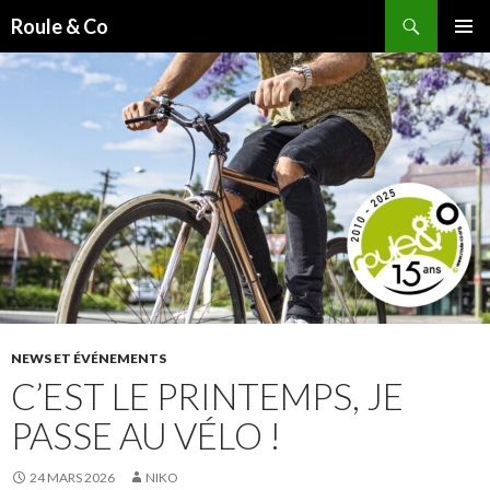
Recherche
Roule & Co
ALLER
MENU
AU
PRINCI
CONTENU
PRINCIPAL
NEWS ET ÉVÉNEMENTS
C’EST LE PRINTEMPS, JE
PASSE AU VÉLO !
24 MARS 2026
NIKO