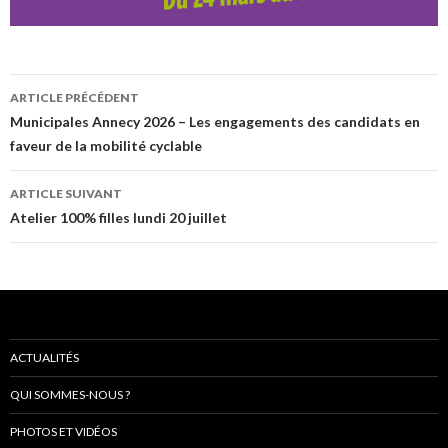
Navigation
ARTICLE PRÉCÉDENT
de
Municipales Annecy 2026 – Les engagements des candidats en
faveur de la mobilité cyclable
l’article
ARTICLE SUIVANT
Atelier 100% filles lundi 20 juillet
ACTUALITÉS
QUI SOMMES-NOUS ?
PHOTOS ET VIDÉOS