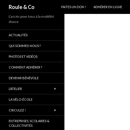
ALLER AU CONTENU PRINCIPAL
Recherche
Roule & Co
FAITES UN DON !
ADHÉRER EN LIGNE
L'accès pour tous à la mobilité
douce
ACTUALITÉS
QUI SOMMES-NOUS ?
PHOTOS ET VIDÉOS
COMMENT ADHÉRER ?
DEVENIR BÉNÉVOLE
L’ATELIER
LA VÉLO-ÉCOLE
CIRCULEZ !
ENTREPRISES, SCOLAIRES &
COLLECTIVITÉS