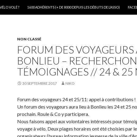
VÉLO VOLÉ ?
1600 ADHÉRENTS (+ DE 8000 DEPUIS LES DÉBUTS DE L’ASSO)
FACE
NON CLASSÉ
FORUM DES VOYAGEURS 
BONLIEU – RECHERCHON
TÉMOIGNAGES // 24 & 25 
30 SEPTEMBRE 2017
NIKO
Forum des voyageurs 24 et 25/11: appel à contributions !
Un forum des voyageurs aura lieu à Bonlieu les 24 et 25 
prochain. Roule & Co y participera.
Nous faisons appel aux volontaires intéressés pour témoi
voyage à vélo. Deux plages horaires ont été choisies par l
organisateurs (bureau information jeunesse de la ville d’An