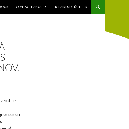
BOOK
CONTACTEZ NOUS !
HORAIRES DE L’ATELIER
À
S
NOV.
novembre
gner sur un
es
necy) :