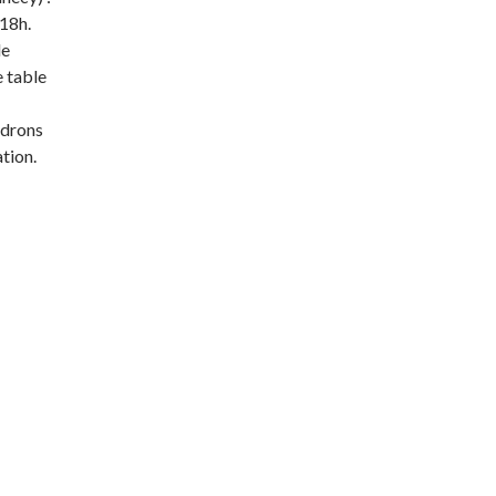
 18h.
de
e table
ndrons
tion.