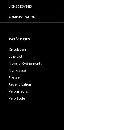
LIENS DES AMIS
ADMINISTRATION
CATÉGORIES
Circulation
Le projet
News et événements
Non classé
Presse
Revendication
Vélo ailleurs
Vélo école