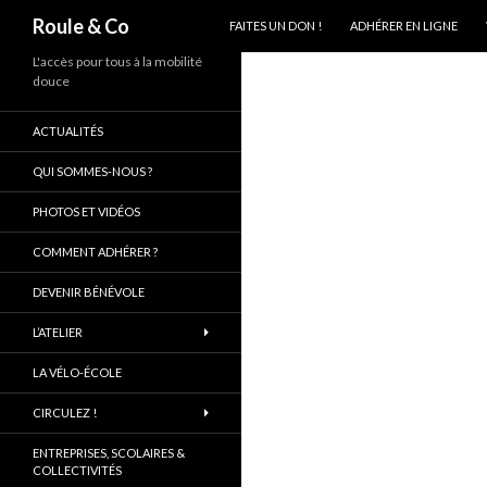
ALLER AU CONTENU PRINCIPAL
Recherche
Roule & Co
FAITES UN DON !
ADHÉRER EN LIGNE
L'accès pour tous à la mobilité
douce
ACTUALITÉS
QUI SOMMES-NOUS ?
PHOTOS ET VIDÉOS
COMMENT ADHÉRER ?
DEVENIR BÉNÉVOLE
L’ATELIER
LA VÉLO-ÉCOLE
CIRCULEZ !
ENTREPRISES, SCOLAIRES &
COLLECTIVITÉS