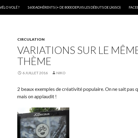
VÉLO VOLÉ ?
1600 ADHÉRENTS (+ DE 8000 DEPUIS LES DÉBUTS DE L’ASSO)
FACE
CIRCULATION
VARIATIONS SUR LE MÊM
THÈME
6 JUILLET 2016
NIKO
2 beaux exemples de créativité populaire. On ne sait pas qui
mais on applaudit !