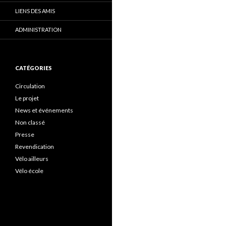
LIENS DES AMIS
ADMINISTRATION
CATÉGORIES
Circulation
Le projet
News et événements
Non classé
Presse
Revendication
Vélo ailleurs
Vélo école