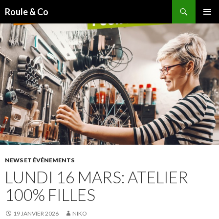
Recherche
Roule & Co
ALLER
MENU
AU
PRINCI
CONTENU
PRINCIPAL
NEWS ET ÉVÉNEMENTS
LUNDI 16 MARS: ATELIER
100% FILLES
19 JANVIER 2026
NIKO