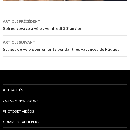
Navigation
ARTICLE PRÉCÉDENT
de
Soirée voyage à vélo : vendredi 30 janvier
l’article
ARTICLE SUIVANT
Stages de vélo pour enfants pendant les vacances de Pâques
ACTUALITÉS
QUI SOMMES-NOUS ?
PHOTOS ET VIDÉOS
COMMENT ADHÉRER ?