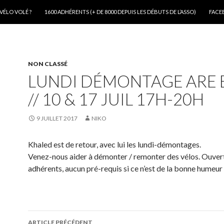
VÉLO VOLÉ ?
1600 ADHÉRENTS (+ DE 8000 DEPUIS LES DÉBUTS DE L’ASSO)
FACE
NON CLASSÉ
LUNDI DÉMONTAGE ARE 
// 10 & 17 JUIL 17H-20H
9 JUILLET 2017
NIKO
Khaled est de retour, avec lui les lundi-démontages.
Venez-nous aider à démonter / remonter des vélos. Ouvert
adhérents, aucun pré-requis si ce n’est de la bonne humeur 
Navigation
ARTICLE PRÉCÉDENT