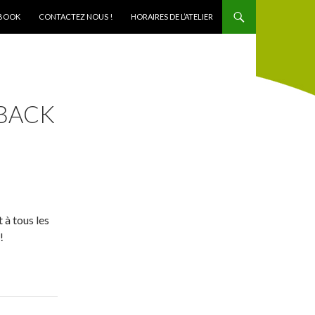
BOOK
CONTACTEZ NOUS !
HORAIRES DE L’ATELIER
BACK
 à tous les
!