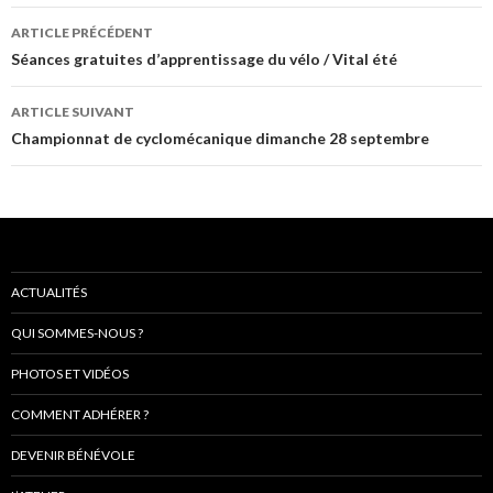
Navigation
ARTICLE PRÉCÉDENT
de
Séances gratuites d’apprentissage du vélo / Vital été
l’article
ARTICLE SUIVANT
Championnat de cyclomécanique dimanche 28 septembre
ACTUALITÉS
QUI SOMMES-NOUS ?
PHOTOS ET VIDÉOS
COMMENT ADHÉRER ?
DEVENIR BÉNÉVOLE