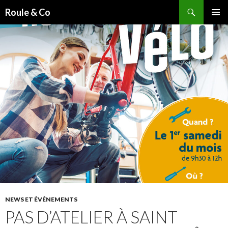
Recherche
Roule & Co
ALLER
MENU
AU
PRINCI
CONTENU
PRINCIPAL
NEWS ET ÉVÉNEMENTS
PAS D’ATELIER À SAINT