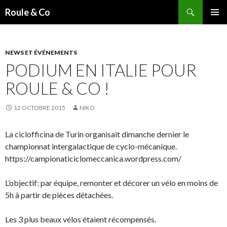
Recherche
Roule & Co
ALLER
MENU
AU
PRINCI
CONTENU
PRINCIPAL
NEWS ET ÉVÉNEMENTS
PODIUM EN ITALIE POUR
ROULE & CO !
12 OCTOBRE 2015
NIKO
La ciclofficina de Turin organisait dimanche dernier le
championnat intergalactique de cyclo-mécanique.
https://campionaticiclomeccanica.wordpress.com/
L’objectif: par équipe, remonter et décorer un vélo en moins de
5h à partir de pièces détachées.
Les 3 plus beaux vélos étaient récompensés.