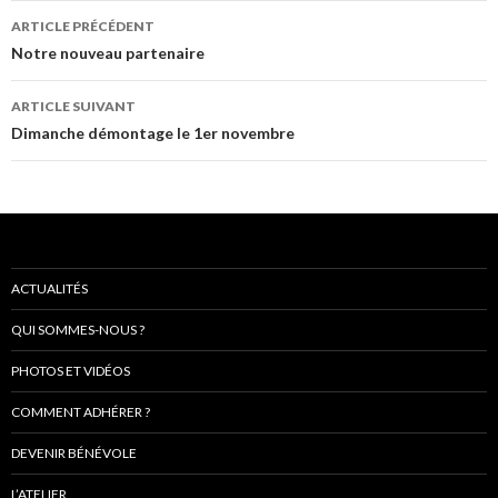
Navigation
ARTICLE PRÉCÉDENT
de
Notre nouveau partenaire
l’article
ARTICLE SUIVANT
Dimanche démontage le 1er novembre
ACTUALITÉS
QUI SOMMES-NOUS ?
PHOTOS ET VIDÉOS
COMMENT ADHÉRER ?
DEVENIR BÉNÉVOLE
L’ATELIER