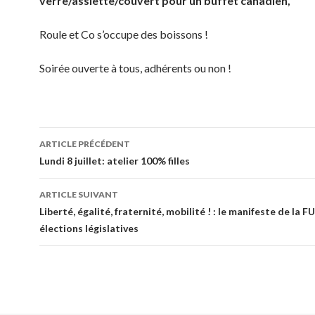
verre/assiette/couvert pour un buffet canadien,
Roule et Co s’occupe des boissons !
Soirée ouverte à tous, adhérents ou non !
Navigation
ARTICLE PRÉCÉDENT
de
Lundi 8 juillet: atelier 100% filles
l’article
ARTICLE SUIVANT
Liberté, égalité, fraternité, mobilité ! : le manifeste de la F
élections législatives