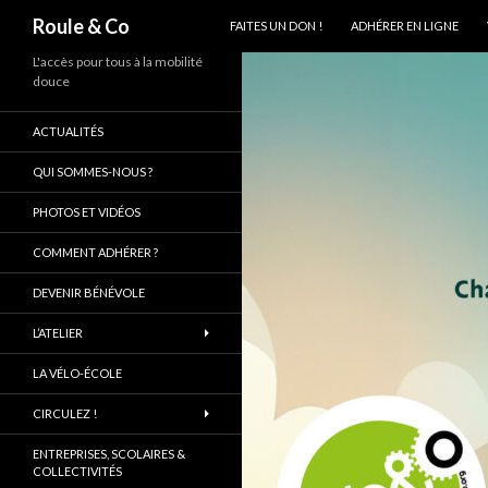
ALLER AU CONTENU PRINCIPAL
Recherche
Roule & Co
FAITES UN DON !
ADHÉRER EN LIGNE
L'accès pour tous à la mobilité
douce
ACTUALITÉS
QUI SOMMES-NOUS ?
PHOTOS ET VIDÉOS
COMMENT ADHÉRER ?
DEVENIR BÉNÉVOLE
L’ATELIER
LA VÉLO-ÉCOLE
CIRCULEZ !
ENTREPRISES, SCOLAIRES &
COLLECTIVITÉS