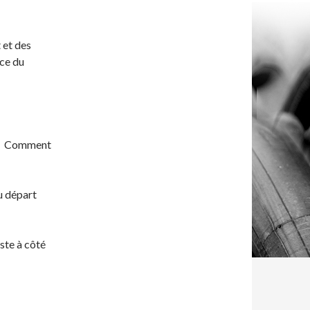
 et des
nce du
o ? Comment
Au départ
uste à côté