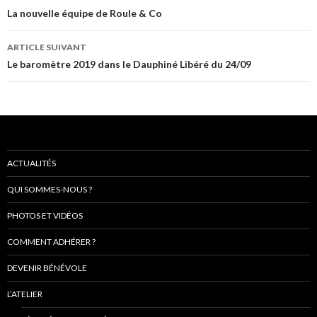
de
La nouvelle équipe de Roule & Co
l’article
ARTICLE SUIVANT
Le baromètre 2019 dans le Dauphiné Libéré du 24/09
ACTUALITÉS
QUI SOMMES-NOUS ?
PHOTOS ET VIDÉOS
COMMENT ADHÉRER ?
DEVENIR BÉNÉVOLE
L’ATELIER