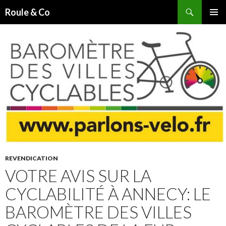
Recherche
Roule & Co
ALLER
MENU
AU
PRINCI
CONTENU
PRINCIPAL
REVENDICATION
VOTRE AVIS SUR LA
CYCLABILITÉ À ANNECY: LE
BAROMÈTRE DES VILLES