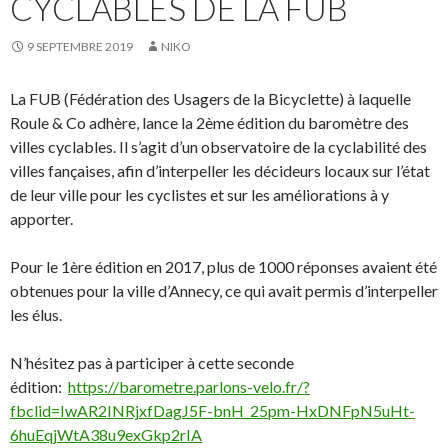
CYCLABLES DE LA FUB
9 SEPTEMBRE 2019
NIKO
La FUB (Fédération des Usagers de la Bicyclette) à laquelle
Roule & Co adhère, lance la 2ème édition du baromètre des
villes cyclables. Il s’agit d’un observatoire de la cyclabilité des
villes fançaises, afin d’interpeller les décideurs locaux sur l’état
de leur ville pour les cyclistes et sur les améliorations à y
apporter.
Pour le 1ère édition en 2017, plus de 1000 réponses avaient été
obtenues pour la ville d’Annecy, ce qui avait permis d’interpeller
les élus.
N’hésitez pas à participer à cette seconde
édition:
https://barometre.parlons-velo.fr/?
fbclid=IwAR2INRjxfDagJ5F-bnH_25pm-HxDNFpN5uHt-
6huEqjWtA38u9exGkp2rIA