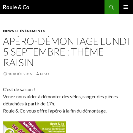
Recherche
Roule & Co
ALLER
MENU
AU
PRINCI
CONTENU
PRINCIPAL
NEWS ET ÉVÉNEMENTS
APÉRO-DÉMONTAGE LUNDI
5 SEPTEMBRE : THÈME
RAISIN
10 AOÛT 2016
NIKO
C’est de saison !
Venez nous aider à démonter des vélos, ranger des pièces
détachées à partir de 17h.
Roule & Co vous offre l’apéro à la fin du démontage.