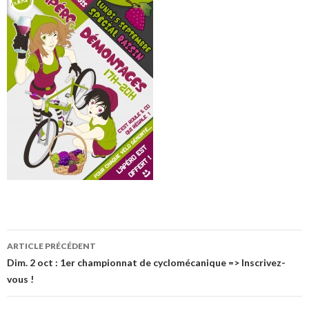
Navigation
ARTICLE PRÉCÉDENT
de
Dim. 2 oct : 1er championnat de cyclomécanique => Inscrivez-
vous !
l’article