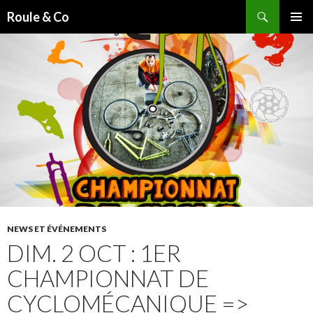
Recherche
Roule & Co
ALLER
MENU
AU
PRINCI
CONTENU
PRINCIPAL
NEWS ET ÉVÉNEMENTS
DIM. 2 OCT : 1ER
CHAMPIONNAT DE
CYCLOMÉCANIQUE =>