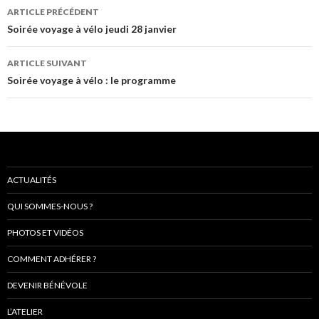
Navigation
ARTICLE PRÉCÉDENT
de
Soirée voyage à vélo jeudi 28 janvier
l’article
ARTICLE SUIVANT
Soirée voyage à vélo : le programme
ACTUALITÉS
QUI SOMMES-NOUS ?
PHOTOS ET VIDÉOS
COMMENT ADHÉRER ?
DEVENIR BÉNÉVOLE
L’ATELIER