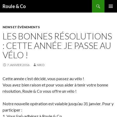
Recherche
Roule & Co
ALLER
MENU
AU
PRINCI
CONTENU
PRINCIPAL
NEWS ET ÉVÉNEMENTS
LES BONNES RÉSOLUTIONS
: CETTE ANNÉE JE PASSE AU
VÉLO !
7 JANVIER 2016
NIKO
Cette année c’est décidé, vous passez au vélo !
Vous avez bien raison et pour vous aider à tenir votre bonne
résolution, Roule & Co vous offre un vélo !
Notre nouvelle opération est valable jusqu’au 31 janvier. Pour y
participer :
1. Vous (re)-adhérez à Roule & Co