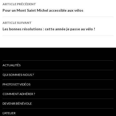
Navigation
ARTICLE PRÉCÉDENT
de
Pour un Mont Saint Michel accessible aux vélos
l’article
ARTICLE SUIVANT
Les bonnes résolutions : cette année je passe au vélo !
ACTUALITÉS
QUI SOMMES-NOUS ?
PHOTOS ET VIDÉOS
COMMENT ADHÉRER ?
DEVENIR BÉNÉVOLE
L’ATELIER